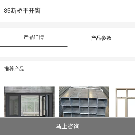
85断桥平开窗
产品详情
产品参数
推荐产品
马上咨询
120断桥窗纱一体内
100*100
新款10
外平框
框（免